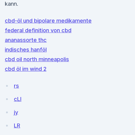
kann.
cbd-öl und bipolare medikamente
federal definition von cbd
ananassorte thc
indisches hanföl
cbd oil north minneapolis
cbd öl im wind 2
rs
cLI
jy
LR