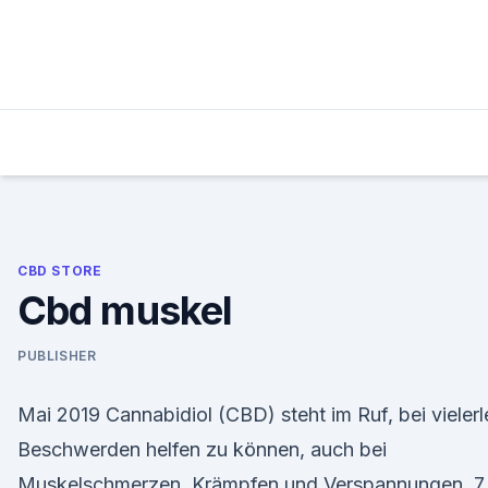
Skip
to
content
CBD STORE
Cbd muskel
PUBLISHER
Mai 2019 Cannabidiol (CBD) steht im Ruf, bei vielerl
Beschwerden helfen zu können, auch bei
Muskelschmerzen, Krämpfen und Verspannungen. 7.