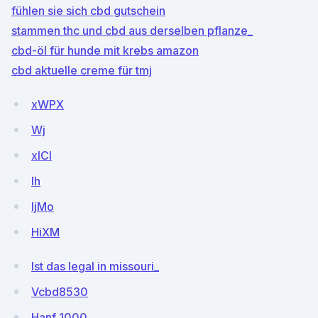
fühlen sie sich cbd gutschein
stammen thc und cbd aus derselben pflanze_
cbd-öl für hunde mit krebs amazon
cbd aktuelle creme für tmj
xWPX
Wj
xlCl
Ih
IjMo
HiXM
Ist das legal in missouri_
Vcbd8530
Hanf 1000